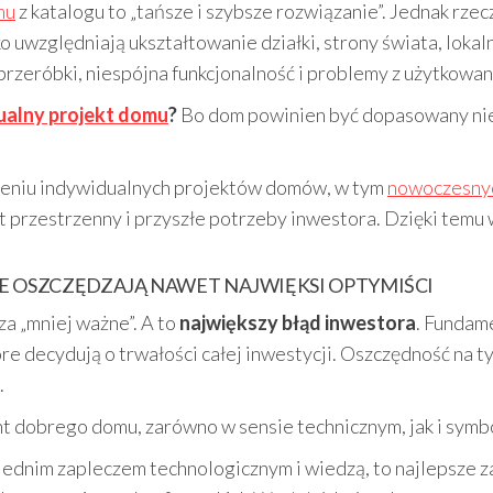
mu
z katalogu to „tańsze i szybsze rozwiązanie”. Jednak rzec
 uwzględniają ukształtowanie działki, strony świata, loka
zeróbki, niespójna funkcjonalność i problemy z użytkowan
ualny projekt domu
?
Bo dom powinien być dopasowany nie
rzeniu indywidualnych projektów domów, w tym
nowoczesnyc
t przestrzenny i przyszłe potrzeby inwestora. Dzięki temu
IE OSZCZĘDZAJĄ NAWET NAJWIĘKSI OPTYMIŚCI
za „mniej ważne”. A to
największy błąd inwestora
. Fundame
e decydują o trwałości całej inwestycji. Oszczędność na 
.
t dobrego domu, zarówno w sensie technicznym, jak i symb
iednim zapleczem technologicznym i wiedzą, to najlepsze 