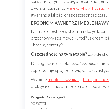
konstrukcyjnymi. Dlatego rekomendujemy k
z Polski i zagranicy –
elektryków
,
hydrauli
gwarancja jakości oraz oszczędność czasu
ERGONOMIA WNĘTRZ I MEBLE NA WY
Dom to przestrzeń, która ma służyć latami
przechowywać zimowe kurtki? Jak rozmieśc
ubrania, sprzęty?
Oszczędność na tym etapie?
Zwykle sku
Dlatego warto zaplanować wyposażenie wnę
zaproponuje spójne rozwiązania stylistycz
Wybierz
meble na wymiar
–
funkcjonalne 
praktyce oznacza mniej kompromisów i więc
Kategoria
Bez kategorii
Nawigacja
Poprzedni
POPRZEDNI