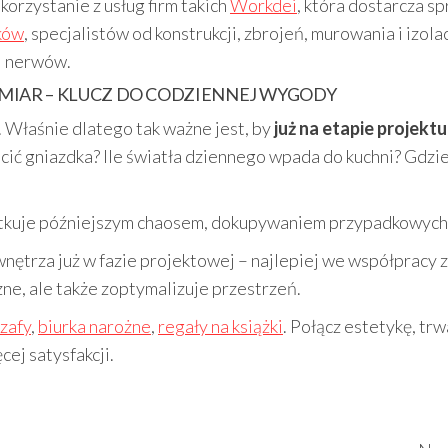
orzystanie z usług firm takich
Workdei
, która dostarcza 
ków
, specjalistów od konstrukcji, zbrojeń, murowania i izola
 i nerwów.
MIAR – KLUCZ DO CODZIENNEJ WYGODY
. Właśnie dlatego tak ważne jest, by
już na etapie projekt
ić gniazdka? Ile światła dziennego wpada do kuchni? Gdzie
tkuje późniejszym chaosem, dokupywaniem przypadkowych m
trza już w fazie projektowej – najlepiej we współpracy z 
ne, ale także zoptymalizuje przestrzeń.
szafy
,
biurka narożne
,
regały na książki
. Połącz estetykę, trw
ej satysfakcji.