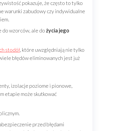
zywistość pokazuje, że często to tylko
lne warunki zabudowy czy indywidualne
iem.
 do wzorców, ale do
życia jego
h stodół
, które uwzględniają nie tylko
 wiele błędów eliminowanych jest już
nty, izolacje poziome i pionowe,
tym etapie może skutkować
olicznym.
zabezpieczenie przed błędami