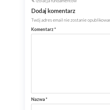
Izolacja fundamentów
wpisu
wpis
Dodaj komentarz
Twój adres email nie zostanie opublikowa
Komentarz
*
Nazwa
*