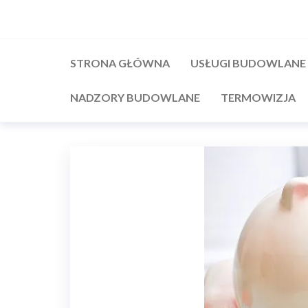
Przejdź
do
treści
STRONA GŁÓWNA
USŁUGI BUDOWLANE
NADZORY BUDOWLANE
TERMOWIZJA