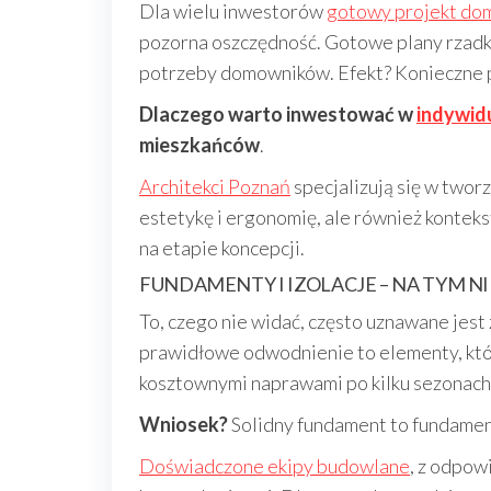
Dla wielu inwestorów
gotowy projekt do
pozorna oszczędność. Gotowe plany rzadko
potrzeby domowników. Efekt? Konieczne pr
Dlaczego warto inwestować w
indywid
mieszkańców
.
Architekci Poznań
specjalizują się w two
estetykę i ergonomię, ale również konteks
na etapie koncepcji.
FUNDAMENTY I IZOLACJE – NA TYM N
To, czego nie widać, często uznawane jest 
prawidłowe odwodnienie to elementy, któr
kosztownymi naprawami po kilku sezonach
Wniosek?
Solidny fundament to fundamen
Doświadczone ekipy budowlane
, z odpow