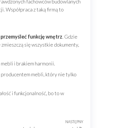
sprawdzonych fachowców budowlanych
cji. Współpraca z taką firmą to
u przemyśleć funkcję wnętrz
. Gdzie
 zmieszczą się wszystkie dokumenty,
ebli i brakiem harmonii.
producentem mebli, który nie tylko
ałość i funkcjonalność, bo to w
NASTĘPNY
Następny