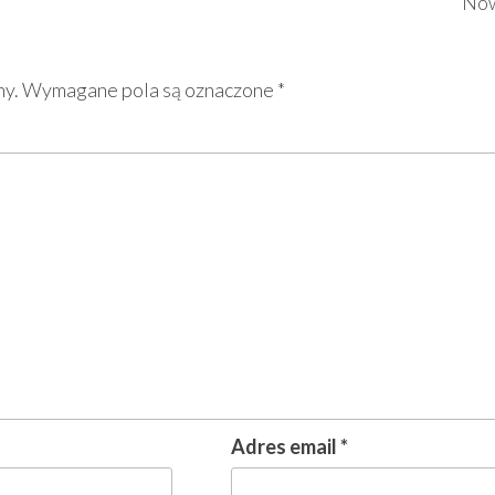
Now
ny.
Wymagane pola są oznaczone
*
Adres email
*